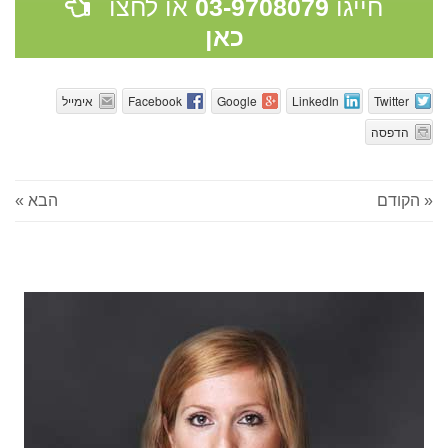
חייגו
03-9708079
או לחצו
כאן
Twitter
LinkedIn
Google
Facebook
אימייל
הדפסה
« הקודם
הבא »