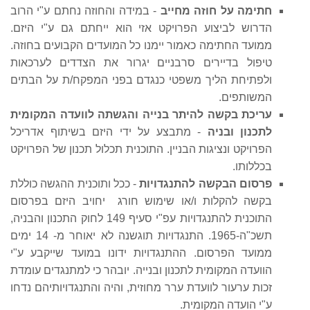
חתימה על חוזה מחייב
- במידה והחוזה נחתם ע"י הרוב
הדרוש לביצוע הפרויקט אזי הוא ייחתם גם ע"י היזם.
ממועד החתימה כאמור יימנו כל המועדים הקבועים בחוזה.
טיפול בדיירים סרבניים יגרור את הצדדים לערכאות
ולפתיחת הליך משפטי כנגדם בפני המפקח/ת על הבתים
המשותפים.
עריכת בקשה להיתר בנייה והגשתה לוועדה המקומית
לתכנון ובניה
- מתבצע על ידי היזם בשיתוף אדריכל
הפרויקט ונציגות הבניין. התוכנית תכלול תכנון של הפרויקט
בכללותו.
פרסום הבקשה להתנגדויות
- ככל ותוכנית ההגשה כוללת
בקשה להקלות ו/או שימוש חורג יחויב היזם בפרסום
התוכנית להתנגדויות עפ"י סעיף 149 לחוק התכנון והבניה,
תשכ"ה-1965. התנגדויות תוגשנה לא יאוחר מ- 14 ימים
ממועד הפרסום. ההתנגדויות ידונו במועד שייקבע ע"י
הוועדה המקומית לתכנון ובנייה. יובהר כי למתנגדים עומדת
זכות ערעור לוועדת ערר מחוזית, והיה והתנגדויותיהם נדחו
ע"י הועדה המקומית.