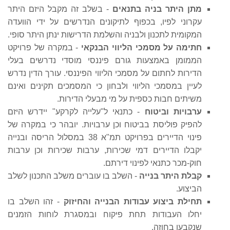
מתן היתר בניה בתנאים
- בשלב זה מקבל היזם היתר
עקרוני לפיו, בכפוף לתיקונים הנדרשים על ידי הוועדה
המקומית לתכנון ולבניה והשלמת הדרישות ינתן היתר סופי.
חתימה על מסמכי הליווי הבנקאי
- במקרה של פרויקט
הממומן באמצעות גורם פיננסי מוסדי נדרשים בעלי
הדירות לחתום על מסמכי הליווי הפיננסי. עורך הדין נדרש
לעיין במסמכי הליווי ולבחון כי המסמכים תקינים ואינם
משיתים חבות כספית על מי מבעלי הדירות.
ערבויות וביטוח
- כתנאי ל"עלייה לקרקע" יידרש היזם
להפיק פוליסת בביטוח וכן ערבויות. יובהר כי במקרה של
פינוי הדיירים בפרויקט תמ"א 38 במסלול הריסה ובנייה
יקבלו הדיירים דמי שכירות, ערבות שכירות וכן ערבות
חוק-מכר כתנאי לפינוי דירתם.
קבלת היתר בנייה
- השלב בו עוברים משלב התכנון לשלב
הביצוע.
תחילת ביצוע עבודות הבנייה והחיזוק
- זהו השלב בו
יחלו העבודות תחת פיקוח ובמסגרת לוחות הזמנים
שנקבעו בחוזה.