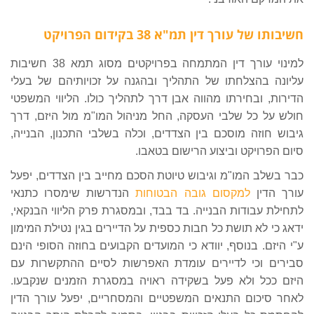
חשיבותו של עורך דין תמ"א 38 בקידום הפרויקט
למינוי עורך דין המתמחה בפרויקטים מסוג תמא 38 חשיבות
עליונה בהצלחתו של התהליך ובהגנה על זכויותיהם של בעלי
הדירות, ובחירתו מהווה אבן דרך לתהליך כולו. הליווי המשפטי
חולש על כל שלבי העסקה, החל מניהול המו"מ מול היזם, דרך
גיבוש חוזה מוסכם בין הצדדים, וכלה בשלבי התכנון, הבנייה,
סיום הפרויקט וביצוע הרישום בטאבו.
כבר בשלב המו"מ וגיבוש טיוטת הסכם מחייב בין הצדדים, יפעל
עורך הדין
למקסום גובה הבטוחות
הנדרשות שימסרו כתנאי
לתחילת עבודות הבנייה. בד בבד, ובמסגרת פרק הליווי הבנקאי,
ידאג כי לא תושת כל חבות כספית על הדיירים בגין נטילת המימון
ע"י היזם. בנוסף, יוודא כי המועדים הקבועים בחוזה הסופי הינם
סבירים וכי לדיירים עומדת האפרשות לסיים ההתקשרות עם
היזם ככל ולא פעל בשקידה ראויה במסגרת הזמנים שנקבעו.
לאחר סיכום התנאים המשפטיים והמסחריים, יפעל עורך הדין