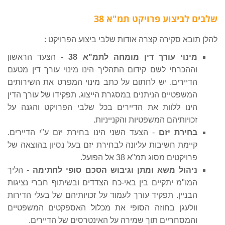
שלבים לביצוע פרויקט תמ"א 38
להלן תובא סקירה קצרה אודות שלבי ביצוע הפרויקט :
מינוי עורך דין מומחה לתמ"א 38
- הצעד הראשון
וההכרחי לשם קידום התהליך הינו מינוי עורך דין מטעם
הדיירים. יש לחתום על כתב מינוי המפרט את השירותים
המשפטיים הניתנים במסגרת הייצוג. תפקידו של עורך הדין
הינו ללוות את הדיירים בכל שלבי הפרויקט והגנה על
זכויותיהם המשפטיות והקנייניות.
בחירת יזם
- הצעד השני הינו בחירת יזם ע"י הדיירים.
קיימת חשיבות עליונה לבחירת יזם בעל נסיון בהוצאה של
פרויקטים מסוג תמ"א 38 אל הפועל.
ניהול משא ומתן וגיבוש הסכם סופי לחתימה
- הליך
המו"מ יתקיים בין באי-כח הצדדים ובשיתוף חברי נציגות
הבניין. תפקיד עורך לעמוד על זכויותיהם של בעלי הדירות
וולעגן בחוזה הסופי את מכלול האספקטים המשפטיים
והמסחריים תוך שמירה על האינטרסים של הדיירים.