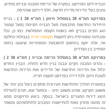
הבנייה ליזם הפרויקט. במקרה של הריסת המבנה ובנייתו מחדש,
נהנים בעלי הדירות מדירה חדשה, חלף דירתם שנהרסה.
בפרויקט תמ"א 38 במסלול חיזוק ( תמ"א 38 1 ) -
בניית
היחידות החדשות מתבצעת מעל הבנייה הקיימת (מעל קונטור
הגג הקיים בבניין) ו/או בשטח הקומה המפולשת. כמו כן, ככל
ומבחינה טופגרפית ניתן להקצות
מקומות חנייה
בגבולות החלקה
אזי, אלה יוקצו בהתאם להסכמות המסחריות שיעוגנו בחוזה
המחייב בין הצדדים.
בפרויקט תמ"א 38 במסלול הריסה ובנייה ( תמ"א 38 2 )
-
נהרס המבנה הקיים ונבנה בניין חדש תחתיו. הבניין החדש
יכלול את הדירות החדשות של הדיירים ואת הדירות החדשות
לטובת היזם, ולכל דירה בפרויקט תוקצה חנייה.
במסגרת תהליך התחדשות העירונית מתקיים ניצול נכון יותר של
משאב הקרקע, שהינו משאב חיוני. - וכפועל יוצא, תורם להגדלת
היצע דירות המגורים בישראל. בנוסף, ביצוע פרויקטים מסוג
זה מהווה פתרון נאות להתיישנות המבנים ולתחלואיהם ומשפר
את המרקם האורבני.