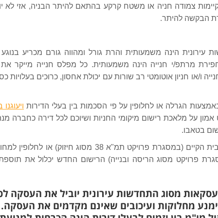
יימות צמודה חניה או משטח קרקע בהתאם להיתר הבניה, אזי לא יוכ
רת הבקשה להיתר.
שות עירונית הינה משמעותית והרת גורל ומהווה גורם מכריע בנוגע
פירת מרתפ/י חנייה הינה משמעותית. כל מפלס חנייה מייקר את 
ייה ו/או חניון אוטומטי רב שורות עם יכולת אחסון, כרוכים בעלויות כס
באמצעות הגרלה או לחלופין על פי הסכמות בין בעלי הדירות
ויעוגנו
קט אמון על מלאכת רישום מיקומי החניות ושיוכם לכל דירה כחברה מנה
ום בטאבו.
בית הקיים (במסגרת פרויקט
תמ"א 38
מסוג חיזוק) או לחלופין למחו
רת פרויקט מסוג הריסה ובנייה) הרישום החדש יכלול את תוספת 
סקאות מסוג התחדשות עירונית יוביל את העסקה לכ
ימנע מחלוקות ועיכובים שאינם מקדמים את העסקה.
ל מו"מ בין יזמים לבעלי דירות הינה הכרחית למניעת