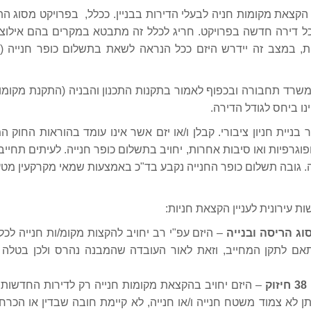
יית הקצאת מקומות חניה לבעלי הדירות בבניין. ככלל, בפרויקט מסוג 
כל דירה חדשה בפרויקט. חריג לכלל זה מתבטא במקרים בהם אילוצי
 משרד תחבורה ובכפוף לאמור בתקנות התכנון והבניה (התקנת מקומו
ניית חניון ציבורי. קבלן ו/או יזם אשר אינו עומד בהוראות החוק ה
פוגרפיות ואו סיבות אחרות, יחויב בתשלום כופר חנייה. לעיתים תחיי
ה. גובה תשלום כופר החנייה נקבע בד"כ באמצעות שמאי מקרקעין מ
– היזם עפ"י רב יחויב להקצות מקומ/ות חנייה לכל
אם לתקן המחייב, וזאת לאור העובדה שהמבנה נהרס ולכן בטלה
– היזם יחויב בהקצאת מקומות חנייה רק לדירות החדשות 
תן לא צמוד משטח חנייה ו/או חנייה, לא קיימת חובה שבדין או הכר