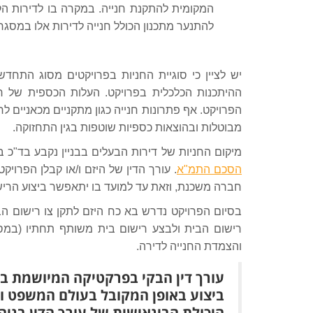
המקומית להתקנת חנייה. במקרה בו לדירות הק
להתנער מתכנון הכולל חנייה לדירות אלו במסג
יש לציין כי סוגיית החניות בפרויקטים מסוג התחד
ההיתכנות הכלכלית בפרויקט. העלות הכספית של ח
הפרויקט. אף פתרונות חנייה כגון מתקניים מכאניים לחנ
מבוטלות ובהוצאות כספיות שוטפות בגין התחזוקה.
מיקום החניות של דירות הבעלים בבניין נקבע בד"כ 
הסכם התמ"א
. עורך הדין של היזם ו/או קבלן הפרוי
חברה משכנת, וזאת עד למועד בו יתאפשר ביצוע הריש
בסיום הפרויקט נדרש בא כח היזם לתקן צו רישום ה
רישום הבית ולבצע רישום בית משותף תחתיו (במסג
והצמדת החנייה לדירה.
עורך דין הבקי בפרקטיקה המיושמת בע
ביצוע באופן המקובל בעולם המשפט ו
היכולת הבינאישית של עורך הדין בניהו