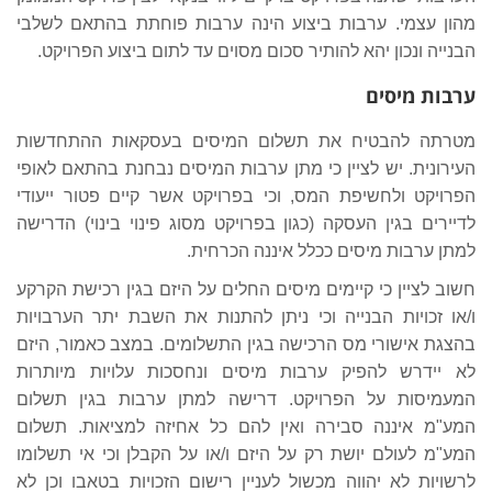
מהון עצמי. ערבות ביצוע הינה ערבות פוחתת בהתאם לשלבי
הבנייה ונכון יהא להותיר סכום מסוים עד לתום ביצוע הפרויקט.
ערבות מיסים
מטרתה להבטיח את תשלום המיסים בעסקאות ההתחדשות
העירונית. יש לציין כי מתן ערבות המיסים נבחנת בהתאם לאופי
הפרויקט ולחשיפת המס, וכי בפרויקט אשר קיים פטור ייעודי
לדיירים בגין העסקה (כגון בפרויקט מסוג פינוי בינוי) הדרישה
למתן ערבות מיסים ככלל איננה הכרחית.
חשוב לציין כי קיימים מיסים החלים על היזם בגין רכישת הקרקע
ו/או זכויות הבנייה וכי ניתן להתנות את השבת יתר הערבויות
בהצגת אישורי מס הרכישה בגין התשלומים. במצב כאמור, היזם
לא יידרש להפיק ערבות מיסים ונחסכות עלויות מיותרות
המעמיסות על הפרויקט. דרישה למתן ערבות בגין תשלום
המע"מ איננה סבירה ואין להם כל אחיזה למציאות. תשלום
המע"מ לעולם יושת רק על היזם ו/או על הקבלן וכי אי תשלומו
לרשויות לא יהווה מכשול לעניין רישום הזכויות בטאבו וכן לא