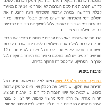
בהצגת הערבות הבנקאית מתחייב הבנק מפיק הערבות לשלם
לדורש הערבות את סכום הערבות לא יאוחר מ- 14 ימים ממועד
קבלת הדרישה. מטרת ערבות השכירות הינה להבטיח את
תשלום דמי השכירות החודשיים מהיזם לבעלי הדירות. פיגור
בתשלום דמי השכירות כאמור, עלול לחשוף את הדיירים לתביעה
בגין אי תשלום דמי שכירות.
הבטחת התשלומים באמצעות ערבות אוטונומית תחייב את הבנק
מפיק הערבות לשלם את התשלומים ללא דיחוי. גובה הערבות
משתנה בהתאם לאופי הפרויקט ובכל מקרה לא יפחת מ-12
חודשים רצופים. יש לעגן בהסכם כי הערבות תיוותר בתוקפה לכל
אורך חיי הפרויקט ועד למסירה החזקה בדירה.
ערבות ביצוע
בפרויקט מסוג תמ"א 38 חיזוק
, כאשר לא קיים אלמנט הריסה של
הדירות ו/או חלקן, יש לחייב את הקבלן ו/או היזם להפיק ערבות
ביצוע. יש לכמת את שווי העבודות לדיירים וכי, ערבות הביצוע
תהווה נגזרת של חלק יחסי מהשווי כאמור. יש לציין כי גובה
הערבות ישתנה בפרויקט בו קיים ליווי בנקאי לבין פרויקט הממומן