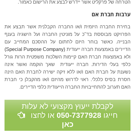
הטרחה של פרקליט אשר יידרש לבצע את הרישום כאמור.
ערבות חברת אם
בחירת החברה היזמית ו/או החברה הקבלנית אשר תבצע את
הפרויקט מבוססת בד"כ על מוניטין החברה ועל הישגיה בענף
הבנייה. כאשר בוחר היזם לחתום על ההסכם המחייב עם
הדיירים באמצעות חברה ייעודית
(Special Purpose Company)
ולא באמצעות חברת האם קיימות השלכות משפטית הרות גורל
כלפי בעלי הדירות. חברה ייעודית שאך הוקמה ואשר אינה
נשענת על חברת האם ו/או ללא זיקה ישירה לחברת האם הינה
חסרת בסיס כלכלי. ראוי לדרוש מהיזם ו/או מהקבלן כי חברת
האם תערוב להתחייבויות החברה הייעודית כלפי הדיירים.
לקבלת ייעוץ מקצועי לא עלות
חייגו
050-7377928
או לחצו
כאן