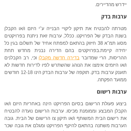
יידרש מהדיירים.
ערבות בדק
מטרתה להבטיח את תיקון ליקויי הבנייה ע"י היזם ו/או הקבלן
בשנת הבדק של הפרויקט. ככלל, ערבות זאת ניתנת בפרויקטים
מסוג תמ"א 38 חיזוק בהתאם למפתח אחיד של תשלום בגין כל
יחידה קיימת.
בפרויקטים בהם הדירה נבנית מחדש תחת
ההריסות, הרי שמדובר
בדירה חדשה מקבלן
וכי, רב הקבלנים
ו/או היזמים אימצו את הנוהג שהשתרש לפיו לדירות חדשות לא
תוענק ערבות בדק. תוקפה של ערבות הבדק הינו 12-18 חודשים
ממועד הפקתה.
ערבות רישום
ביצוע פעולת הרישום בסיום הפרויקט הינה באחריות היזם ו/או
הקבלן המבצע וממומנת מכיסו. ערבות הרישום נועדה להבטיח
את רישום הבית המשותף ו/או תיקון צו הרישום של הבית. גובה
הערבות משתנה בהתאם להיקף הפרויקט ומגלם את גובה שכר