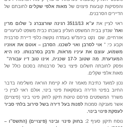
והפסיקות קובעות פיצוים של
מאות אלפי שקלים
לחובתם של
הדיירים הסרבנים.
ראוי לציין את
ע”א 3511/13 רגינה שורצברג נ’ שלום מרין
ואח
’
שנדון בבית המשפט העליון בשבתו כבית משפט לערעורים
אזרחיים, שם נקט ביהמ”ש בעמדה נוקשה כלפי דיירת סרבנית
וקבע כי: ”
אוי לסרבן ואוי לשכנו. הסרבן – אוטם את אוזניו
משמֹוע, עוצם את עיניו מראֹות, ודבק בסרבנותו. כזו היא
המערערת. מה שטוב ל-17 שכניה, אינו טוב דיו עבורה
”
ופסק לחובתה תשלום פיצוי בשל סרבנותה בסכום כולל של
מאות אלפי שקלים.
נכון למועד כתיבת מאמר זה לא קיימת הוראה משלימה בדבר
החיוב בפינוי הדירה בעסקאות פינוי בינוי, אולם ראוי לציין כי
משרד המשפטים פרסם טיוטת תיקון לחוק פינוי בינוי (פיצויים)
אשר מעניקה סמכות
לפנות בעל דירה בשל סירוב בלתי סביר
לעסקת פינוי בינוי
.
נוסח תיקון סעיף 2:
בחוק פינוי ובינוי (פיצויים) (התשס”ו –