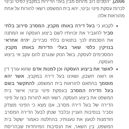
2006
)
, “הסכים רוב מיוחס מבין בעלי הדירות במקבץ לפינוי ובינוי
לכרות עסקת פינוי ובינוי, יהא בית המשפט רשאי להורות על אחת
מהוראות אלה:
לקבוע כי
בעל דירה באותו מקבץ, המסרב סירוב בלתי
סביר
להעביר את זכויותיו לשם ביצוע העסקה או המתנה
את הסכמתו לכך בתנאים בלתי סבירים,
יהיה אחראי
בנזיקין כלפי שאר בעלי הדירות באותו מקבץ
,
המסכימים לעסקה, בשל הנזק שנגרם להם עקב אי ביצוע
העסקה.
לאשר את ביצוע העסקה וכן למנות אדם
שהוא עורך דין
או רואה חשבון, ושאינו בעל דירה במקבץ,
אשר יהא
מוסמך
בהתאם להוראות בית המשפט,
להתקשר בשם
בעל הדירה המסרב
בעסקת פינוי ובינוי; אישר בית
המשפט את ביצוע העסקה, רשאי הוא להורות בצו על פינוי
הדירה של בעל דירה מסרב, אם מצא כי הפינוי מוצדק
וסביר בנסיבות העניין ובלבד שנתן לבעל הדירה המסרב
הזדמנות לטעון את טענותיו; בהחלטה כאמור ישקול בית
המשפט, בין השאר, את הנסיבות המיוחדות שבהריסת