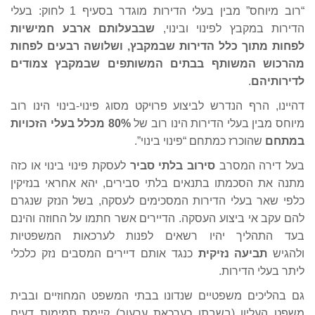
“רוב מיוחס” מבין בעלי הדירות מוגדר בסעיף 1 לחוק: בעלי
הדירות במקבץ לפינוי ובינוי,
שבבעלותם ארבע חמישיות
לפחות מתוך כלל הדירות שבמקבץ, ושלושה רבעים לפחות
מהרכוש המשותף בבתים המשותפים שבמקבץ צמודים
לדירותיהם
.
דהיינו, הרף הנדרש לביצוע פרויקט מסוג פינוי-בינוי הינו רוב
מיוחס מבין בעלי הדירות הינו רוב של
80%
מכלל בעלי הזכויות
במתחם
שהוכרז כמתחם “פינוי בינוי”.
בעל דירה המסרב
סירוב בלתי סביר
לעסקת פינוי בינוי או כזה
מתנה את הסכמתו בתנאים בלתי סבירים, יהא אחראי בנזיקין
כלפי שאר בעלי הדירות המסכימים לעסקה, בשל הנזק שנגרם
להם עקב אי ביצוע העסקה. הדיירים אשר חתמו על החוזה והינם
בעד התהליך יהיו רשאים לפנות לערכאות המשפטיות
ולהגיש
תביעה נזיקית
כנגד אותם דיירים המסבים נזק כלכלי
ליתר בעלי הדירות.
גם בהליכים משפטיים שנדונו בבתי המשפט המחוזיים ובבית
משפט העליון (בשבתו כערכאת ערעור) קיימת תמימות דעים