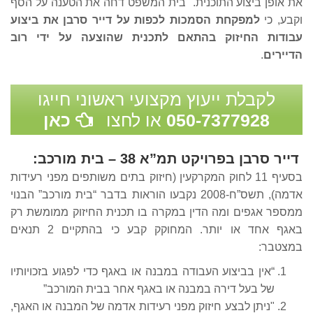
את אופן ביצוע התוכנית. בית המשפט דחה את הטענה על הסף
וקבע, כי
למפקחת הסמכות לכפות על דייר סרבן את ביצוע
עבודות החיזוק בהתאם לתכנית שהוצעה על ידי רוב
הדיירים
.
לקבלת ייעוץ מקצועי ראשוני חייגו
050-7377928
או לחצו
כאן
דייר סרבן בפרויקט תמ”א 38 – בית מורכב
:
בסעיף 11 לחוק המקרקעין (חיזוק בתים משותפים מפני רעידות
אדמה), תשס”ח-2008 נקבעו הוראות בדבר “בית מורכב” הבנוי
ממספר אגפים ומה הדין במקרה בו תכנית החיזוק ממומשת רק
באגף אחד או יותר. המחוקק קבע כי בהתקיים 2 תנאים
במצטבר:
“אין בביצוע העבודה במבנה או באגף כדי לפגוע בזכויותיו
של בעל דירה במבנה או באגף אחר בבית המורכב”
"ניתן לבצע חיזוק מפני רעידות אדמה של המבנה או האגף,