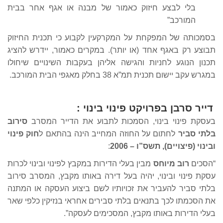
בלי לבצע חיזוק כאמור של מבנה או אגף אחר בבית
המורכב”
בסמכותה של המפקחת על המקרקעין לקבוע כי תכנית החיזוק
תבוצע רק באגף אחד (או יותר). במקרים כאמור, יידרש להציג
תכנון הנוגע לחניות והגישה אליהן בעקבות השינויים שיחולו
במגרש עקב יישום תכנית תמ”א 38 בחלק מאגפי הבית המורכב.
דייר סרבן בפרויקט פינוי בינוי
:
בעסקת פינוי בינוי, הסמכות לתבוע את הדייר המסרב
סירוב
בלתי סביר
לחתום על החוזה המחייב הינה בהתאם ל
חוק פינוי
ובינוי (פיצויים), תשס”ו – 2006
:
“הסכים
רוב מיוחס
מבין בעלי הדירות במקבץ לפינוי ובינוי לכרות
עסקת פינוי ובינוי, יהיה בעל דירה באותו מקבץ, המסרב סירוב
בלתי סביר להעביר את זכויותיו לשם ביצוע העסקה או המתנה
את הסכמתו לכך בתנאים בלתי סבירים אחראי בנזיקין כלפי שאר
בעלי הדירות באותו מקבץ, המסכימים לעסקה”.