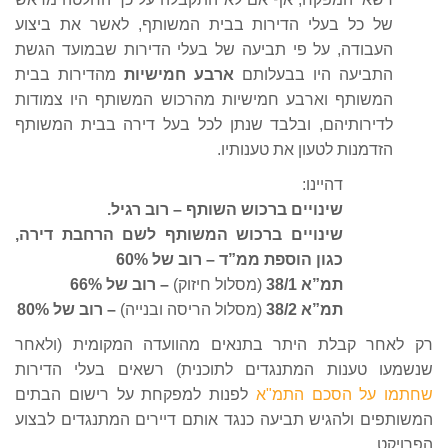
של כל בעלי הדירות בבית המשותף, לאשר את ביצוע
העבודה, על פי תביעה של בעלי הדירות שבמועד הגשת
התביעה היו בבעלותם
ארבע חמישיות
מהדירות בבית
המשותף וארבע חמישיות מהרכוש המשותף היו צמודות
לדירותיהם, ובלבד שנתן לכל בעל דירה בבית המשותף
הזדמנות לטעון את טענותיו.
דהיינו:
שינויים ברכוש השותף – רוב רגיל.
שינויים ברכוש המשותף לשם הרחבת דירה,
כגון הוספת ממ”ד – רוב של 60%
תמ”א 38/1
(מסלול חיזוק)
– רוב של 66%
תמ”א 38/2
(מסלול הריסה ובנייה)
– רוב של 80%
רק לאחר קבלת היתר בתנאים מהוועדה המקומית (ולאחר
שנשמעו טענות המתנגדים לתוכנית) רשאים בעלי הדירות
שחתמו על הסכם התמ"א
לפנות למפקחת על רישום הבתים
המשותפים ולהגיש תביעה כנגד אותם דיירים המתנגדים לבצוע
הפרויקט.