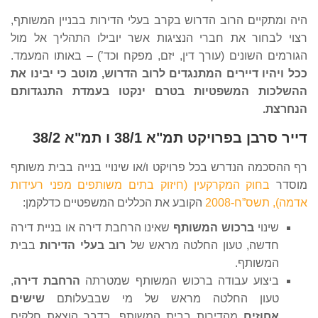
היה ומתקיים הרוב הדרוש בקרב בעלי הדירות בבניין המשותף,
רצוי לבחור את חברי הנציגות אשר יובילו התהליך אל מול
הגורמים השונים (עורך דין, יזם, מפקח וכד’) – באותו המעמד.
ככל ויהיו דיירים המתנגדים לרוב הדרוש, מוטב כי יבינו את
ההשלכות המשפטיות בטרם ינקטו בעמדת התנגדותם
הנחרצת.
דייר סרבן בפרויקט תמ"א 38/1 ו תמ"א 38/2
רף ההסכמה הנדרש בכל פרויקט ו/או שינויי בנייה בבית משותף
מוסדר
בחוק המקרקעין (חיזוק בתים משותפים מפני רעידות
אדמה), תשס”ח-2008
הקובע את הכללים המשפטיים כדלקמן:
שינוי
ברכוש המשותף
שאינו הרחבת דירה או בניית דירה
חדשה, טעון החלטה מראש של
רוב בעלי הדירות
בבית
המשותף.
ביצוע עבודה ברכוש המשותף שמטרתה
הרחבת דירה
,
טעון החלטה מראש של מי שבבעלותם
שישים
אחוזים
מהדירות בבית המשותף, בדבר הוצאת חלקים