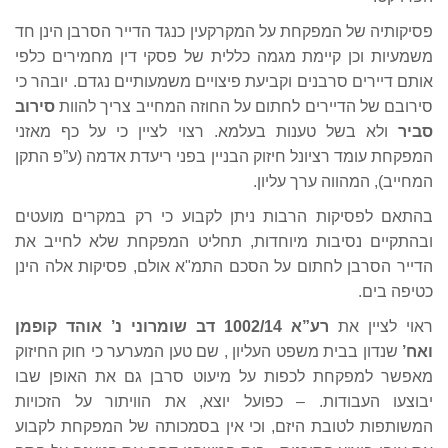
פסיקותיה של המפקחת על המקרקעין כנגד הדייר הסרבן הינן חד
משמעיות וכן קיימת מגמה כללית של פסקי דין מחמירים כלפי
אותם דיירים סרבנים וקביעת פיצויים משמעותיים נגדם. יובהר כי
סירובם של הדיירים לחתום על החוזה המחייב צריך להוות
סירוב
סביר
ולא בשל טענות בעלמא. רצוי לציין כי על כף מאזני
המפקחת עומד רציונל חיזוק הבניין בפני ריעדת אדמה (ע”פ התקן
המחייב), המהווה ערך עליון.
בהתאם לפסיקות הרבות ניתן לקבוע כי רק במקרים מועטים
ובהתקיים נסיבות מיוחדות, תחליט המפקחת שלא לחייב את
הדייר הסרבן לחתום על הסכם התמ"א אולם, פסיקות אלה הינן
כטיפה בים.
ראוי לציין את
רע”א 1002/14 דב שומרוני נ’ אוהד קופמן
ואח
’
שנדון בבית משפט העליון , שם טען המערער כי חוק החיזוק
מאפשר למפקחת לכפות על מיעוט סרבן גם את האופן שבו
יבוצעו העבודות. – כפועל יוצא, את הוויתור על הזכויות
המשותפות לטובת היזם, וכי אין בסמכותה של המפקחת לקבוע